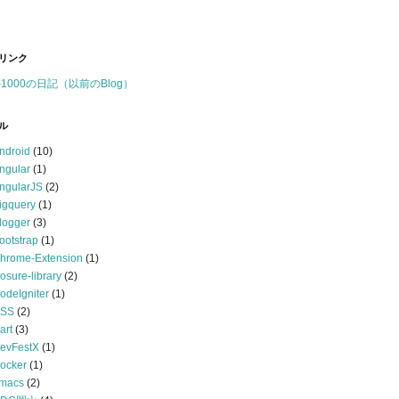
リンク
-1000の日記（以前のBlog）
ル
ndroid
(10)
ngular
(1)
ngularJS
(2)
igquery
(1)
logger
(3)
ootstrap
(1)
hrome-Extension
(1)
losure-library
(2)
odeIgniter
(1)
SS
(2)
art
(3)
evFestX
(1)
ocker
(1)
macs
(2)