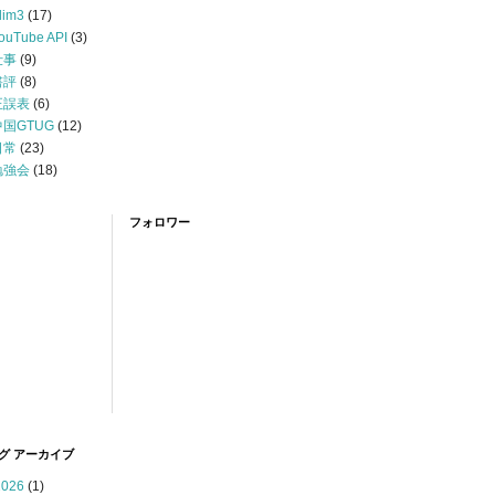
lim3
(17)
ouTube API
(3)
仕事
(9)
書評
(8)
正誤表
(6)
中国GTUG
(12)
日常
(23)
勉強会
(18)
フォロワー
グ アーカイブ
2026
(1)