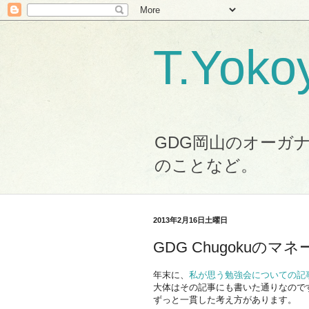
T.Yo
GDG岡山のオーガナ
のことなど。
2013年2月16日土曜日
GDG Chugokuの
年末に、
私が思う勉強会についての記
大体はその記事にも書いた通りなので
ずっと一貫した考え方があります。