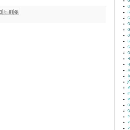
G
G
G
G
G
G
G
G
H
H
J
J
j
M
m
M
O
O
P
P
P