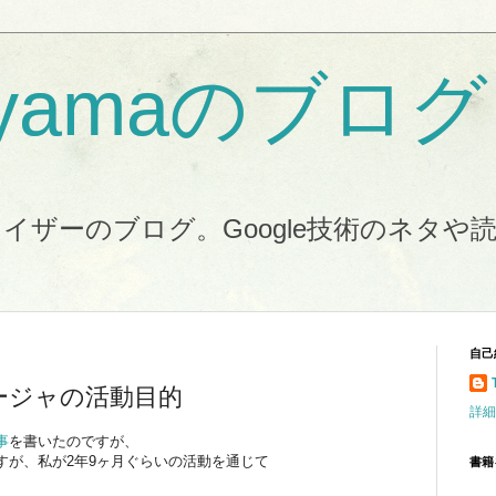
koyamaのブログ
イザーのブログ。Google技術のネタや
自己
マネージャの活動目的
詳細
事
を書いたのですが、
すが、私が2年9ヶ月ぐらいの活動を通じて
書籍