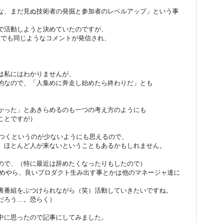
な、まだ見ぬ技術者の発掘と参加者のレベルアップ」という事
で活動しようと決めていたのですが、
10の基調講演でも同じようなコメントが発信され、
は私にはわかりませんが、
的なので、「人集めに奔走し始めたら終わりだ」とも
かった」とあきらめるのも一つの考え方のようにも
ことですが）
結びつくというのが少ないようにも思えるので、
、ほとんど人が来ないということもあるかもしれません。
ので、（特に最近は辞めたくなったりもしたので）
集めやら、良いプロダクト生み出す事とかは他のマネージャ達に
裏番組をぶつけられながら（笑）活動していきたいですね。
だろう…。恐らく）
中に思ったので記事にしてみました。