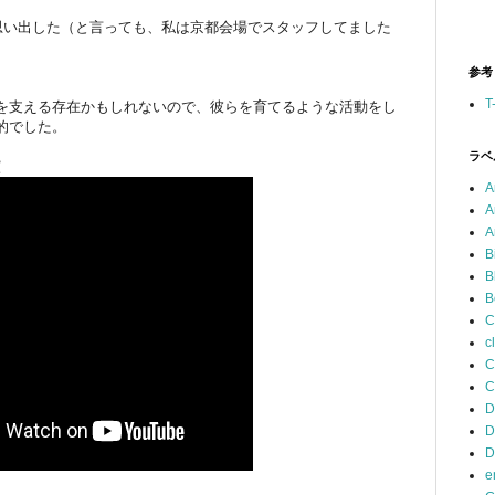
事を思い出した（と言っても、私は京都会場でスタッフしてました
参考
T
を支える存在かもしれないので、彼らを育てるような活動をし
的でした。
ラベ
演
A
A
A
B
B
B
C
c
C
C
D
D
D
e