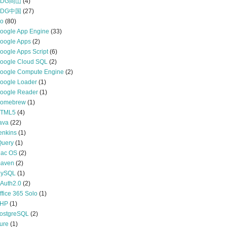
GDG岡山
(4)
GDG中国
(27)
o
(80)
oogle App Engine
(33)
oogle Apps
(2)
oogle Apps Script
(6)
oogle Cloud SQL
(2)
oogle Compute Engine
(2)
oogle Loader
(1)
oogle Reader
(1)
omebrew
(1)
TML5
(4)
ava
(22)
enkins
(1)
Query
(1)
ac OS
(2)
aven
(2)
ySQL
(1)
Auth2.0
(2)
ffice 365 Solo
(1)
HP
(1)
ostgreSQL
(2)
ure
(1)