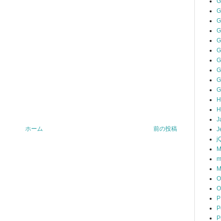
G
G
G
G
G
G
G
G
H
H
J
ホーム
前の投稿
J
j
M
m
M
O
O
P
P
P