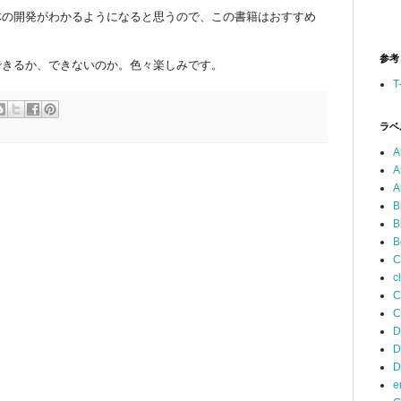
体の開発がわかるようになると思うので、この書籍はおすすめ
参考
できるか、できないのか。色々楽しみです。
T
ラベ
A
A
A
B
B
B
C
c
C
C
D
D
D
e