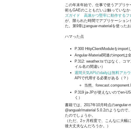
この年末年始で、仕事で使うアプリケ
術もGAEのこともだいぶ触っていな
ズガイド 高速かつ堅牢に動作するフ
が、限られた時間でアプリケーション
た。第9章はanguar-material
ハマった点
P.300 HttpClientModuleをim
Angular-Material関連のi
P.312: weather.tsではなく
イル名の間違い）
週間天気APIのdailyは無料ア
APIで代用する必要がある（？）
当然、forecast.compo
P.319 ja-JPが使えないのでen
く）
書籍では、2017年10月時点のangular-m
@angualr/material 5.0.
たのでしょうか。
（ただ、2ヶ月程度で、こんなに大幅
後大丈夫なんだろうか。）