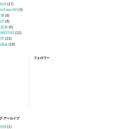
lim3
(17)
ouTube API
(3)
仕事
(9)
書評
(8)
正誤表
(6)
中国GTUG
(12)
日常
(23)
勉強会
(18)
フォロワー
グ アーカイブ
2026
(1)