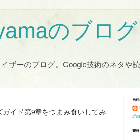
koyamaのブログ
イザーのブログ。Google技術のネタや
自己
パーズガイド第9章をつまみ食いしてみ
詳細
書籍