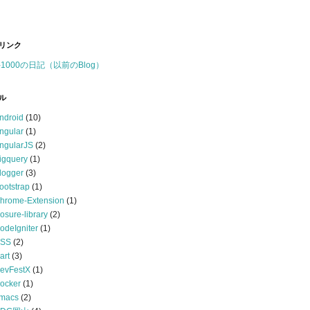
リンク
-1000の日記（以前のBlog）
ル
ndroid
(10)
ngular
(1)
ngularJS
(2)
igquery
(1)
logger
(3)
ootstrap
(1)
hrome-Extension
(1)
losure-library
(2)
odeIgniter
(1)
SS
(2)
art
(3)
evFestX
(1)
ocker
(1)
macs
(2)