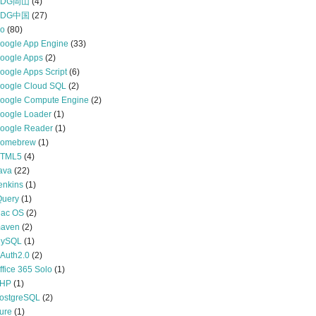
GDG岡山
(4)
GDG中国
(27)
o
(80)
oogle App Engine
(33)
oogle Apps
(2)
oogle Apps Script
(6)
oogle Cloud SQL
(2)
oogle Compute Engine
(2)
oogle Loader
(1)
oogle Reader
(1)
omebrew
(1)
TML5
(4)
ava
(22)
enkins
(1)
Query
(1)
ac OS
(2)
aven
(2)
ySQL
(1)
Auth2.0
(2)
ffice 365 Solo
(1)
HP
(1)
ostgreSQL
(2)
ure
(1)