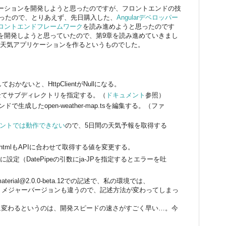
ーションを開発しようと思ったのですが、フロントエンドの技
かったので、とりあえず、先日購入した、
Angularデベロッパー
ロントエンドフレームワーク
を読み進めようと思ったのです
を開発しようと思っていたので、第9章を読み進めていきまし
を使ったお天気アプリケーションを作るというものでした。
portしておかないと、HttpClientがNullになる。
mportは全てサブディレクトリを指定する。（
ドキュメント
参照）
、コマンドで生成したopen-weather-map.tsを編集する。（ファ
カウントでは動作できない
ので、5日間の天気予報を取得する
nent.htmlもAPIに合わせて取得する値を変更する。
-USに設定（DatePipeの引数にja-JPを指定するとエラーを吐
aterial@2.0.0-beta.12での記述で、私の環境では、
2のようなので、メジャーバージョンも違うので、記述方法が変わってしまっ
に変わるというのは、開発スピードの速さがすごく早い…。今