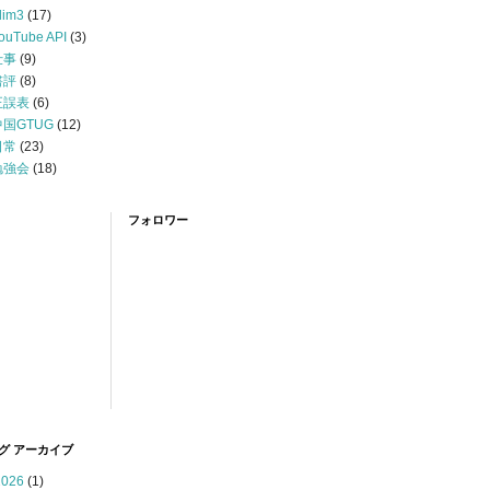
lim3
(17)
ouTube API
(3)
仕事
(9)
書評
(8)
正誤表
(6)
中国GTUG
(12)
日常
(23)
勉強会
(18)
フォロワー
グ アーカイブ
2026
(1)