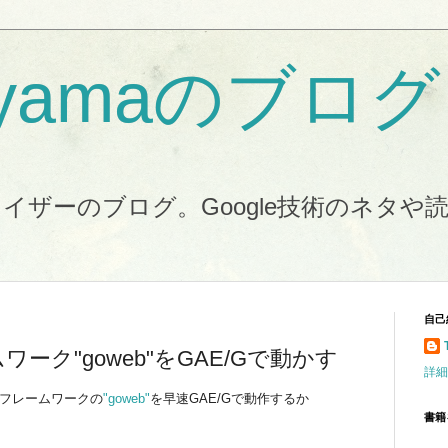
koyamaのブログ
イザーのブログ。Google技術のネタや
自己
ワーク"goweb"をGAE/Gで動かす
詳細
bフレームワークの
"goweb"
を早速GAE/Gで動作するか
書籍