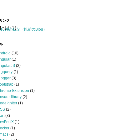
リンク
"id"])

-1000の日記（以前のBlog）
ル
ndroid
(10)
ngular
(1)
ngularJS
(2)
igquery
(1)
logger
(3)
ootstrap
(1)
hrome-Extension
(1)
losure-library
(2)
odeIgniter
(1)
SS
(2)
art
(3)
evFestX
(1)
ocker
(1)
macs
(2)