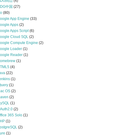
GDG岡山
(4)
GDG中国
(27)
o
(80)
oogle App Engine
(33)
oogle Apps
(2)
oogle Apps Script
(6)
oogle Cloud SQL
(2)
oogle Compute Engine
(2)
oogle Loader
(1)
oogle Reader
(1)
omebrew
(1)
TML5
(4)
ava
(22)
enkins
(1)
Query
(1)
ac OS
(2)
aven
(2)
ySQL
(1)
Auth2.0
(2)
ffice 365 Solo
(1)
HP
(1)
ostgreSQL
(2)
ure
(1)