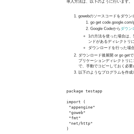
導入方法は、以下のように行います。
gowebのソースコードをダウ
go get code.google.com
Google Codeから
ダウン
1の方法を使った場合は、$
ンドがあるディレクトリ
ダウンロードを行った場
ダウンロード後展開 or go g
プリケーションディレクトリにコ
で、手動でコピーしておく必要
以下のようなプログラムを作成
package testapp

import (

 "appengine"

 "goweb"

 "fmt"

 "net/http"

)
