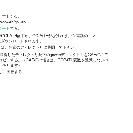
ンロードする。
/p/goweb/goweb
ロード
する。
GOPATH配下か、GOPATHがなければ、Go言語のコマ
にダウンロードされます。
合は、任意のディレクトリに展開して下さい。
etで取得したディレクトリ配下のgowebディレクトリをGAE/Gのア
ピーする。（GAE/Gの場合は、GOPATH変数を認識しないの
があります）
し、実行する。