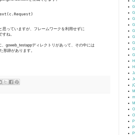
G
G
G
と思っていますが、フレームワークを利用せずに
G
ですね。
G
G
、goweb_testappディレクトリがあって、その中には
G
いた形跡があります。
G
？
H
H
J
J
j
M
m
M
O
O
P
P
P