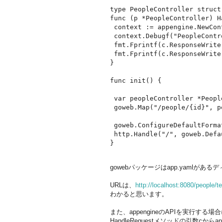
type PeopleController struct 
func (p *PeopleController) H
 context := appengine.NewCon
 context.Debugf("PeopleContr
 fmt.Fprintf(c.ResponseWrite
 fmt.Fprintf(c.ResponseWrite
}

func init() {

 var peopleController *Peopl
 goweb.Map("/people/{id}", p
 goweb.ConfigureDefaultFormat
 http.Handle("/", goweb.Defa
gowebパッケージはapp.yamlが
URLは、
http://localhost:8080/people/te
わかると思います。
また、appengineのAPIを実行する場合に
HandleRequestメソッドの引数cからap